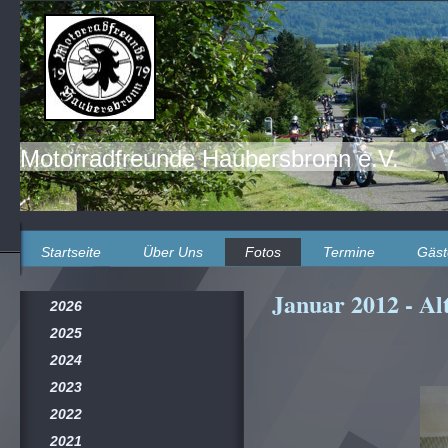
Motorradfreunde Haubersbronn e.V.
Startseite
Über Uns
Fotos
Termine
Gäst
Januar 2012 - Al
2026
2025
2024
2023
2022
2021